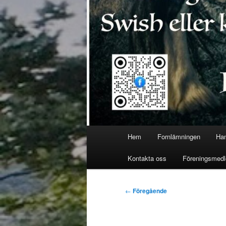
Huvudmeny
Hem
Fornlämningen
Han
Kontakta oss
Föreningsmed
Inläggsnavigering
←
Föregående