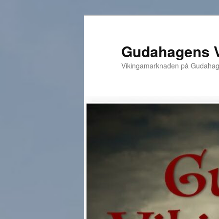
Hoppa
till
primärt
Gudahagens 
innehåll
Vikingamarknaden på Gudahagen