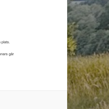
 plats.
nnars går