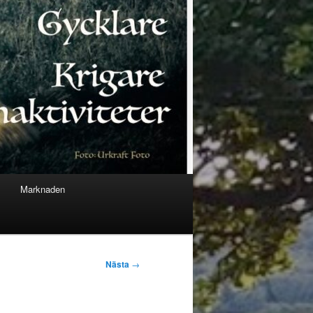
Marknaden
Nästa
→