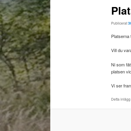
Pla
Publicerat
3
Platserna t
Vill du va
Ni som fåt
platsen vi
Vi ser fr
Detta inlägg