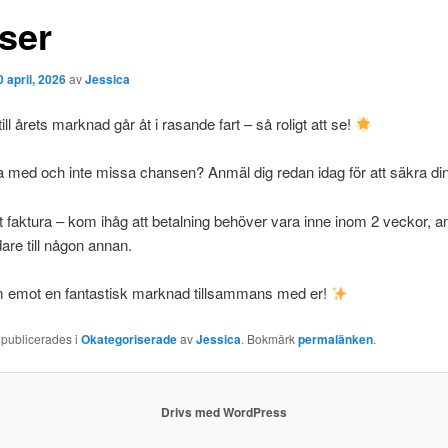
tser
0 april, 2026
av
Jessica
ill årets marknad går åt i rasande fart – så roligt att se!
ra med och inte missa chansen? Anmäl dig redan idag för att säkra din
t faktura – kom ihåg att betalning behöver vara inne inom 2 veckor, a
dare till någon annan.
am emot en fantastisk marknad tillsammans med er!
 publicerades i
Okategoriserade
av
Jessica
. Bokmärk
permalänken
.
Drivs med WordPress