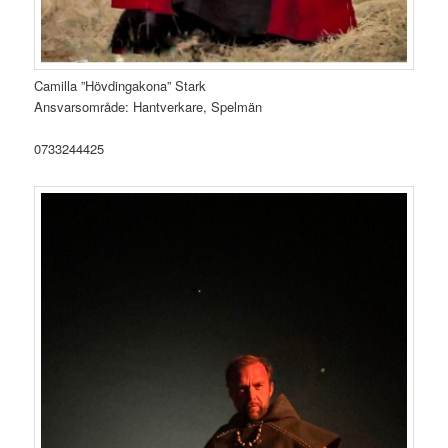
Camilla ”Hövdingakona” Stark
Ansvarsområde: Hantverkare, Spelmän
0733244425