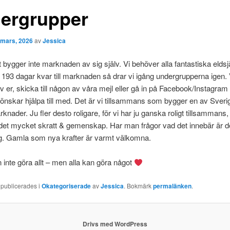
ergrupper
 mars, 2026
av
Jessica
 bygger inte marknaden av sig själv. Vi behöver alla fantastiska eldsj
93 dagar kvar till marknaden så drar vi igång undergrupperna igen. 
 av er, skicka till någon av våra mejl eller gå in på Facebook/Instagra
önskar hjälpa till med. Det är vi tillsammans som bygger en av Sveri
nader. Ju fler desto roligare, för vi har ju ganska roligt tillsammans, t
ir det mycket skratt & gemenskap. Har man frågor vad det innebär är de
ig. Gamla som nya krafter är varmt välkomna.
inte göra allt – men alla kan göra något
 publicerades i
Okategoriserade
av
Jessica
. Bokmärk
permalänken
.
Drivs med WordPress