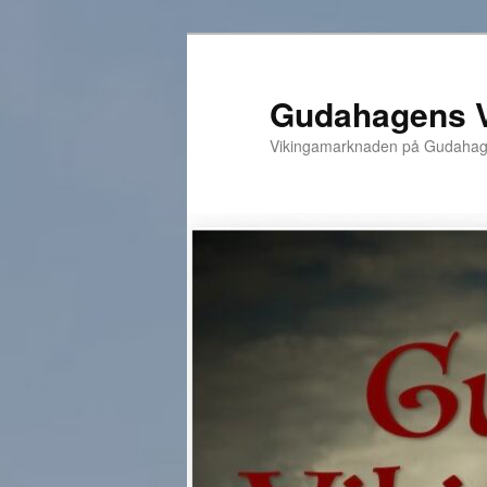
Hoppa
till
primärt
Gudahagens 
innehåll
Vikingamarknaden på Gudahagen