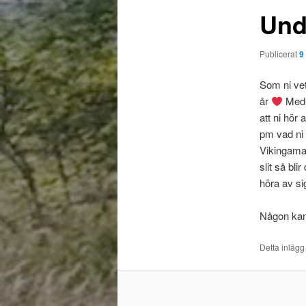
Und
Publicerat
9
Som ni vet
år
Med 1
att ni hör
pm vad ni 
Vikingamark
slit så bl
höra av s
Någon kan 
Detta inlägg