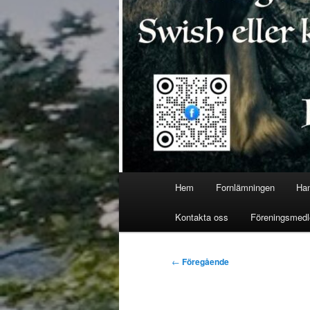
Huvudmeny
Hem
Fornlämningen
Han
Kontakta oss
Föreningsmed
Inläggsnavigering
←
Föregående