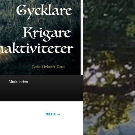
Marknaden
Nästa
→