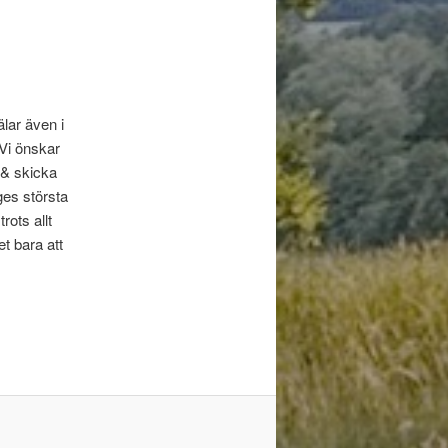
älar även i
Vi önskar
m & skicka
ges största
rots allt
t bara att