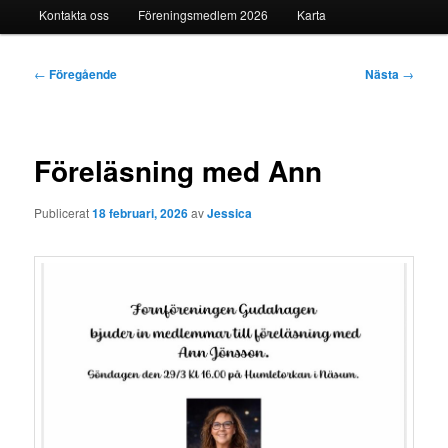
Kontakta oss
Föreningsmedlem 2026
Karta
Inläggsnavigering
←
Föregående
Nästa
→
Föreläsning med Ann
Publicerat
18 februari, 2026
av
Jessica