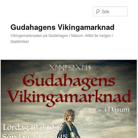
Hoppa
till
Sök
primärt
innehåll
Gudahagens Vikingamarknad
Vikingamarknaden på Gudahagen i Näsum. Alltid 3e helgen i
September