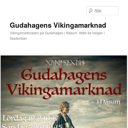
Hoppa
till
Sök
primärt
innehåll
Gudahagens Vikingamarknad
Vikingamarknaden på Gudahagen i Näsum. Alltid 3e helgen i
September